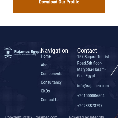
Download Our Profile
Navigation
Contact
Home
157 Saqara Tourist
Road,5th floor-
About
Maryotia-Haram-
Components
Giza-Egypt
Consultancy
info@rajamec.com
CKDs
+201000006504
Contact Us
+20233873797
Copyright ©2026 rajamec.com,
Powered by Integrity