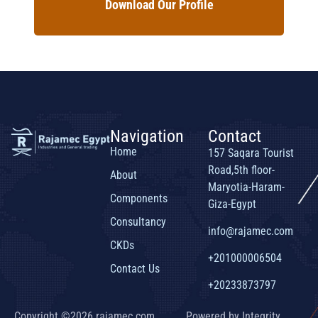
Download Our Profile
Navigation
Contact
Home
157 Saqara Tourist
Road,5th floor-
About
Maryotia-Haram-
Components
Giza-Egypt
Consultancy
info@rajamec.com
CKDs
+201000006504
Contact Us
+20233873797
Copyright ©2026 rajamec.com,
Powered by Integrity