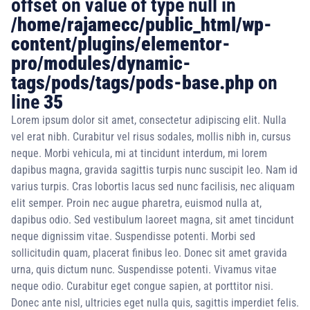
offset on value of type null in
/home/rajamecc/public_html/wp-
content/plugins/elementor-
pro/modules/dynamic-
tags/pods/tags/pods-base.php
on
line
35
Lorem ipsum dolor sit amet, consectetur adipiscing elit. Nulla
vel erat nibh. Curabitur vel risus sodales, mollis nibh in, cursus
neque. Morbi vehicula, mi at tincidunt interdum, mi lorem
dapibus magna, gravida sagittis turpis nunc suscipit leo. Nam id
varius turpis. Cras lobortis lacus sed nunc facilisis, nec aliquam
elit semper. Proin nec augue pharetra, euismod nulla at,
dapibus odio. Sed vestibulum laoreet magna, sit amet tincidunt
neque dignissim vitae. Suspendisse potenti. Morbi sed
sollicitudin quam, placerat finibus leo. Donec sit amet gravida
urna, quis dictum nunc. Suspendisse potenti. Vivamus vitae
neque odio. Curabitur eget congue sapien, at porttitor nisi.
Donec ante nisl, ultricies eget nulla quis, sagittis imperdiet felis.