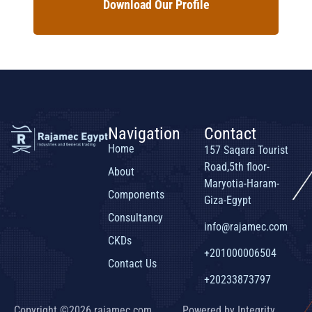
Download Our Profile
Navigation
Contact
Home
157 Saqara Tourist
Road,5th floor-
About
Maryotia-Haram-
Components
Giza-Egypt
Consultancy
info@rajamec.com
CKDs
+201000006504
Contact Us
+20233873797
Copyright ©2026 rajamec.com,
Powered by Integrity