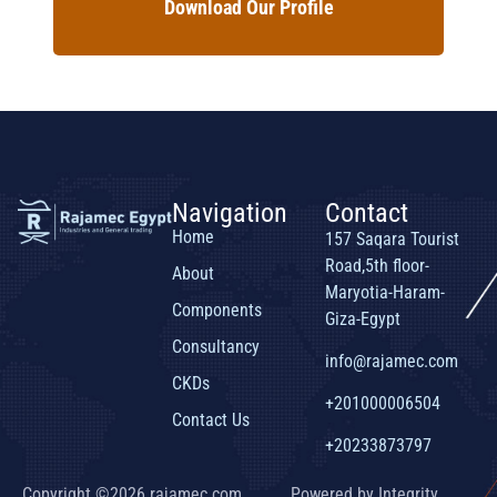
Download Our Profile
Navigation
Contact
Home
157 Saqara Tourist
Road,5th floor-
About
Maryotia-Haram-
Components
Giza-Egypt
Consultancy
info@rajamec.com
CKDs
+201000006504
Contact Us
+20233873797
Copyright ©2026 rajamec.com,
Powered by Integrity